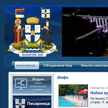
Актуелности
О Владичинoм Хану
Локална самоупра
Инфо
Понедељак, 3.
Ноћно ку
На базену С
уторак, 4. 