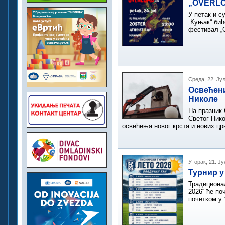
„OVERLO
У петак и с
„Куњак“ би
фестивал 
Среда, 22. Ју
Освећени
Николе
На празник 
Светог Нико
освећења новог крста и нових цр
Уторак, 21. Ју
Турнир у
Традициона
2026“ ће по
почетком у 