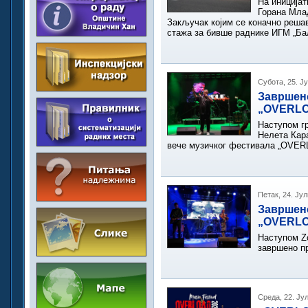
На иниција
Горана Мла
Закључак којим се коначно реша
стажа за бивше раднике ИГМ „Ба
Субота, 25. Ј
Завршено
„OVERL
Наступом гр
Нелета Кара
вече музичког фестивала „OVERL
Петак, 24. Јул
Завршено
„OVERL
Наступом Zo
завршено п
Среда, 22. Ју