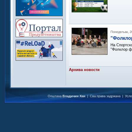
Понедељак, 20
"Фолкло
На Спортско
"Фолклор ф
Архива новости
Општина
Владичин Хан
| Сва права задржана |
Усл