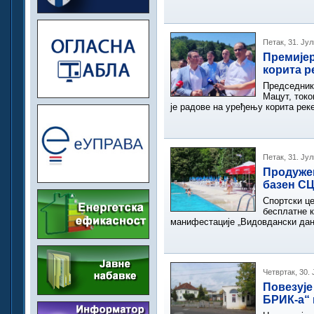
Петак, 31. Јул
Премијер
корита р
Председник
Мацут, ток
је радове на уређењу корита рек
Петак, 31. Јул
Продужен
базен СЦ
Спортски це
бесплатне к
манифестације „Видовдански дани
Четвртак, 30. 
Повезује
БРИК-а“