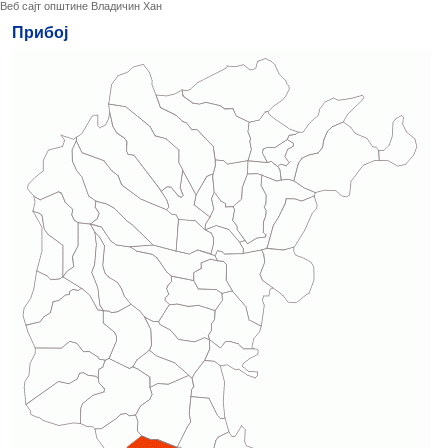
Веб сајт општине Владичин Хан
Прибој