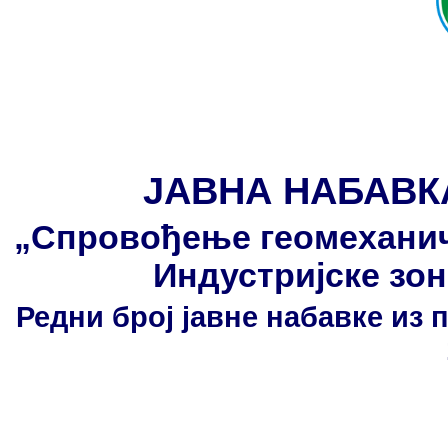
ЈАВНА НАБАВК
„Спровођење геомеханич
Индустријске зо
Редни број јавне набавке из 