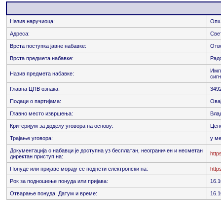
Назив наручиоца:
Опш
Адреса:
Све
Врста поступка јавне набавке:
Отв
Врста предмета набавке:
Рад
Имп
Назив предмета набавке:
сиг
Главна ЦПВ ознака:
349
Подаци о партијама:
Овај
Главно место извршења:
Вла
Критеријум за доделу уговора на основу:
Цен
Трајање уговора:
у м
Документација о набавци је доступна уз бесплатан, неограничен и несметан
http
директан приступ на:
Понуде или пријаве морају се поднети електронски на:
http
Рок за подношење понуда или пријава:
16.1
Отварање понуда, Датум и време:
16.1