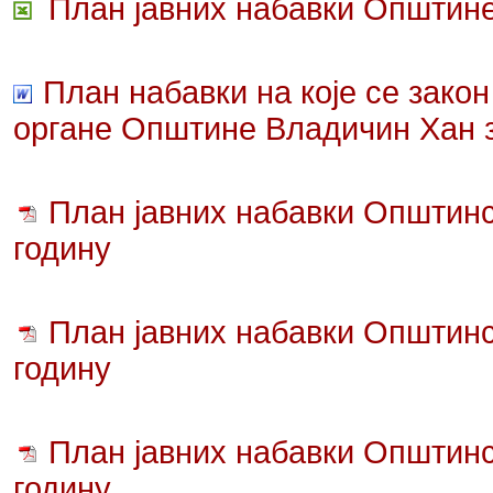
План јавних набавки Општине
План набавки на које се зако
органе Општине Владичин Хан з
План јавних набавки Општинс
годину
План јавних набавки Општинс
годину
План јавних набавки Општинс
годину