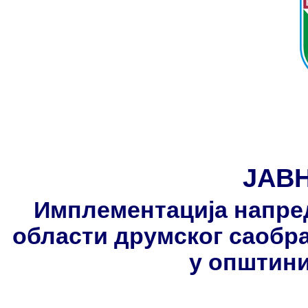
ЈАВ
Имплементација напре
области друмског саобра
у општин