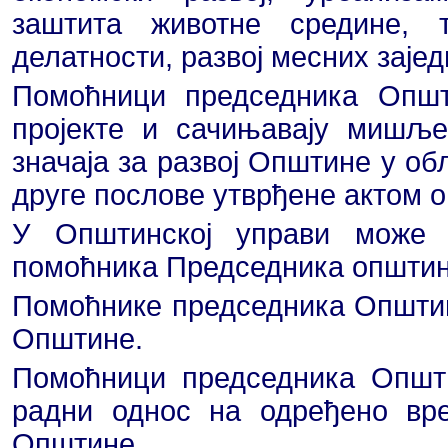
заштита животне средине, 
делатности, развој месних зајед
Помоћници председника Општ
пројекте и сачињавају мишљ
значаја за развој Општине у об
друге послове утврђене актом о
У Општинској управи може 
помоћника Председника општин
Помоћнике председника Општи
Општине.
Помоћници председника Општи
радни однос на одређено вре
Општине.