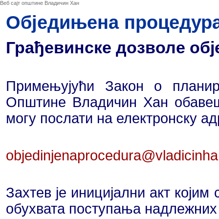
Веб сајт општине Владичин Хан
Обједињена процедур
Грађевинске дозволе об
Примењујући Закон о плани
Општине Владичин Хан обавешт
могу послати на електронску ад
objedinjenaprocedura@vladicinha
Захтев је иницијални акт којим
обухвата поступања надлежних о