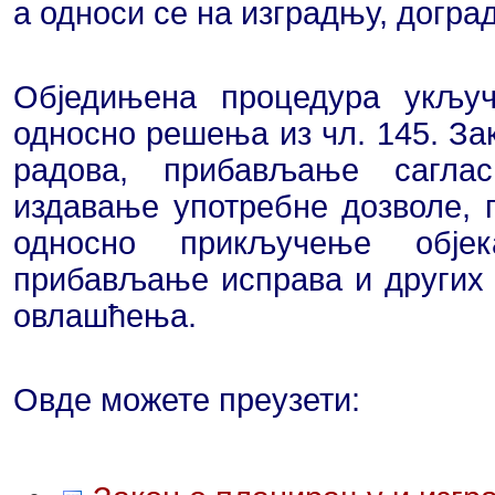
а односи се на изградњу, догра
Обједињена процедура укључ
односно решења из чл. 145. За
радова, прибављање саглас
издавање употребне дозволе, 
односно прикључење објек
прибављање исправа и других д
овлашћења.
Овде можете преузети: