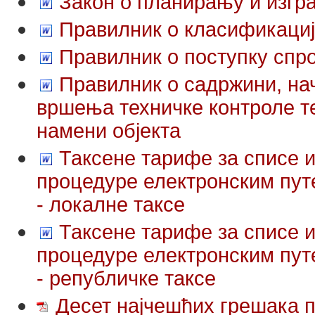
Закон о планирању и изгр
Правилник о класификациј
Правилник о поступку сп
Правилник о садржини, нач
вршења техничке контроле т
намени објекта
Таксене тарифе за списе 
процедуре електронским пут
- локалне таксе
Таксене тарифе за списе 
процедуре електронским пут
- републичке таксе
Десет најчешћих грешака п