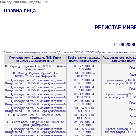
Веб сајт општине Владичин Хан
Правна лица
РЕГИСТАР ИНВ
11.09.2009.
Сходно Закону о планирању и изградњи („Сл. гласник РС“, бр. 72/09) и Правилника о условима, начи
Пословно име, Седиште, ПИБ, Име и
Број и датум издавања
Правоснажност грађ. до
презиме овлашћеног лица
грађевинске дозволе
завршетка грађењ
ЈП Водовод, Владичин Хан, 100925578, Драган
351-77/2010-04
Прав
Милосављевић
07.09.2010.
ОШ „Војвода Радомир Путник“, Џеп,
351-109/2010-04
Прав
100925721, Милена Зафировић
10.11.2010.
ЈП Дирекција за грађ. земљиште и путеве
351-37/2010-04
Правоснажно од 16.08.
Владичин Хан, 100927528, Вера Драгутиновић
26.07.2010.
почетка радова 06.08.2
ЈП Дирекција за грађ. земљиште и путеве
351-41/2010-04
Прав
Владичин Хан, 100927528, Вера Драгутиновић
07.10.2010.
ЈП Дирекција за грађ. земљиште и путеве
351-47/2010-04
Правоснажно од 28.10.
Владичин Хан, 100927528, Вера Драгутиновић
11.10.2010.
почетка радова 22.10.2
ЈП Дирекција за грађ. земљиште и путеве
351-85/2010-04
Прав
Владичин Хан, 100927528, Вера Драгутиновић
21.09.2010.
ЈП Дирекција за грађ. земљиште и путеве
351-112/2010-04
Прав
Владичин Хан, 100927528, Вера Драгутиновић
30.11.2010.
ПТПУ „Минекс“ Врање, 100546908, Зоран
351-111/2010-04
Прав
Стоилковић
15.11.2010.
ОШ „Свети Сава“, Владичин Хан, 100926187,
351-79/2010-04
Прав
Драган Димитријевић
07.09.2010.
ЈП Дирекција за грађ. земљиште и путеве
351-118/2010-04
Правоснажно од 18.12.
Владичин Хан, 100927528, Вера Драгутиновић
02.02.2010.
почетка радова 15.12.2
ЈП Дирекција за грађ. земљиште и путеве
351-128/2010-04