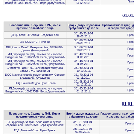
Прав
Владичин Хан, 100927528, Вера Драгутиновић
23.12.2010.
01.01.
Пословно име, Седиште, ПИБ, Име и
Број и датум издавања
Правоснажност грађ. д
презиме овлашћеног лица
грађевинске дозволе
и завршетка грађе
351-30/2011-04
Дечји вртић „Пчелица“ Владичин Хан
Прав
28.03.2011.
351-28/2011-04
„SB COMERC“ Репинце
Прав
06.04.2011.
ОШ „Свети Сава“, Владичин Хан, 100926187,
351-39/2011-04
Прав
Драган Димитријевић
28.03.2011.
ЈП Дирекција за грађ. земљиште и путеве
351-49/2011-04
Прав
Владичин Хан, 100927528, Вера Драгутиновић
11.05.2011.
ЈП Дирекција за грађ. земљиште и путеве
351-48/2011-04
Прав
Владичин Хан, 100927528, Вера Драгутиновић
11.05.2011.
„Југоисток“ доо Ниш, „Електродистрибуција
351-69/2011-04
Прав
Врање“, Ж.Ј.Шпанца 21
19.10.2011.
DOO National electric power company, Српских
351-70/2011-04
Прав
владара 67, Сурдулица
03.11.2011.
351-98/2011-04
ГПД „Банковић“ доо Црна Трава
Прав
01.12.2011.
ЈП Дирекција за грађ. земљиште и путеве
351-95/2011-04
Прав
Владичин Хан, 100927528, Вера Драгутиновић
01.12.2011.
01.01.
Пословно име, Седиште, ПИБ, Име и
Број и датум издавања
Правоснажност грађ. до
презиме овлашћеног лица
грађевинске дозволе
и завршетка грађењ
ЈП Дирекција за грађ. земљиште и путеве
351-91/2011-04
Правос
Владичин Хан, 100927528, Вера Драгутиновић
20.03.2012.
351-19/2012-04
ГПД „Банковић“ доо Црна Трава
Правос
03.04.2012.