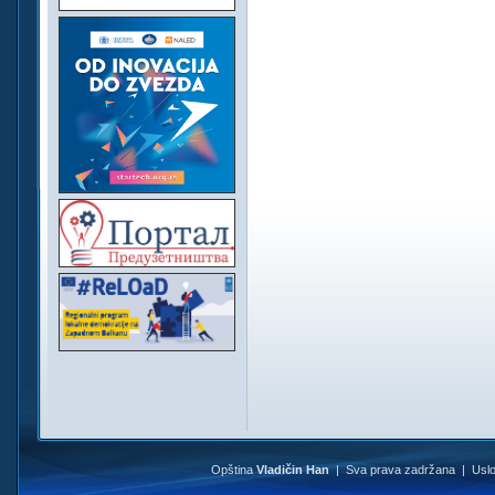
Opština
Vladičin Han
| Sva prava zadržana |
Uslo