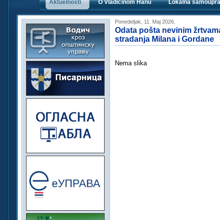
Aktuelnosti
O Vladičinom Hanu
Lokalna samoupr
Ponedeljak, 11. Maj 2026.
Odata pošta nevinim žrtvam
stradanja Milana i Gordane
Nema slika