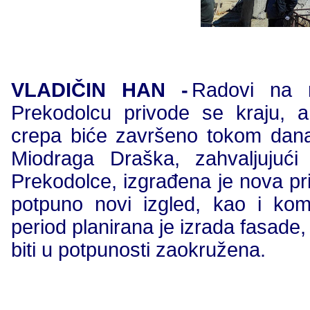
VLADIČIN HAN -
Radovi na r
Prekodolcu privode se kraju, 
crepa biće završeno tokom dana
Miodraga Draška, zahvaljujući
Prekodolce, izgrađena je nova pr
potpuno novi izgled, kao i kom
period planirana je izrada fasade
biti u potpunosti zaokružena.