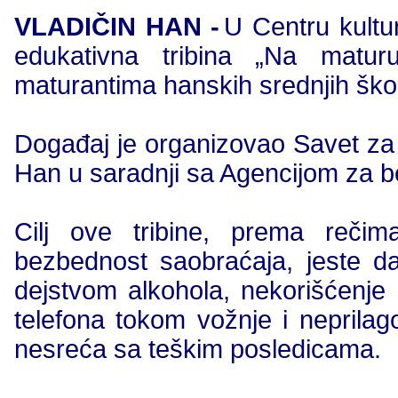
VLADIČIN HAN -
U Centru kultu
edukativna tribina „Na matu
maturantima hanskih srednjih ško
Događaj je organizovao Savet za
Han u saradnji sa Agencijom za b
Cilj ove tribine, prema reči
bezbednost saobraćaja, jeste 
dejstvom alkohola, nekorišćenje
telefona tokom vožnje i neprilag
nesreća sa teškim posledicama.