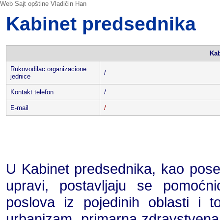
Web Sajt opštine Vladičin Han
Kabinet predsednika
Kab
Rukovodilac organizacione
/
jednice
Kontakt telefon
/
E-mail
/
U Kabinet predsednika, kao pose
upravi, postavljaju se pomoćni
poslova iz pojedinih oblasti i t
urbanizam, primarna zdravstvena z