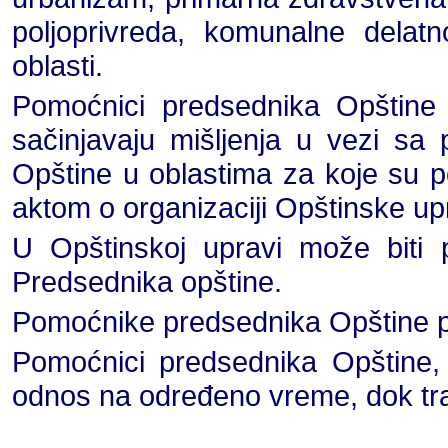
poljoprivreda, komunalne delatn
oblasti.
Pomoćnici predsednika Opštine p
sačinjavaju mišljenja u vezi sa
Opštine u oblastima za koje su p
aktom o organizaciji Opštinske up
U Opštinskoj upravi može biti 
Predsednika opštine.
Pomoćnike predsednika Opštine po
Pomoćnici predsednika Opštine,
odnos na određeno vreme, dok tra