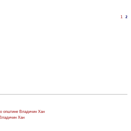
1
2
во општине Владичин Хан
 Владичин Хан