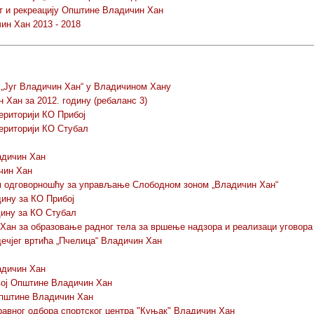
 и рекреацију Општине Владичин Хан
ин Хан 2013 - 2018
„Југ Владичин Хан“ у Владичином Хану
Хан за 2012. годину (ребаланс 3)
ериторији КО Прибој
територији КО Стубал
адичин Хан
чин Хан
м одговорношћу за управљање Слободном зоном „Владичин Хан“
дину за КО Прибој
дину за КО Стубал
ан за образовање радног тела за вршење надзора и реализаци уговор
ечјег вртића „Пчелица“ Владичин Хан
адичин Хан
вој Општине Владичин Хан
Општине Владичин Хан
авног одбора спортског центра "Куњак" Владичин Хан