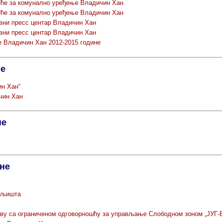
еће за комунално уређење Владичин Хан
еће за комунално уређење Владичин Хан
ни пресс центар Владичин Хан
ни пресс центар Владичин Хан
е Владичин Хан 2012-2015 године
не
ин Хан“
чин Хан
не
ине
емљишта
ву са ограниченом одговорношћу за управљање Слободном зоном „ЈУГ-