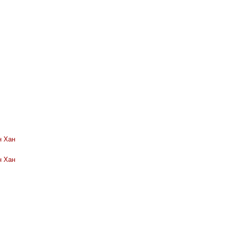
н Хан
н Хан