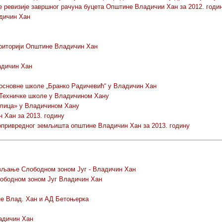
 ревизије завршног рачуна буцета Општине Владичии Хан за 2012. годи
дичин Хан
ериторији Општине Владичин Хан
адичин Хан
сновне школе „Бранко Радичевић“ у Владичин Хан
Техничке школе у Владичином Хану
елица» у Владичином Хану
 Хан за 2013. годину
привредног земљишта општине Владичин Хан за 2013. годину
ављање Слободном зоном Југ - Владичин Хан
бодном зоном Југ Владичин Хан
е Влад. Хан и АД Бетоњерка
адичин Хан