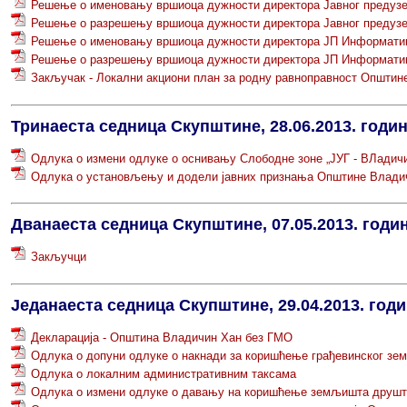
Решење о именовању вршиоца дужности директора Јавног предуз
Решење о разрешењу вршиоца дужности директора Јавног предуз
Решење о именовању вршиоца дужности директора ЈП Информатив
Решење о разрешењу вршиоца дужности директора ЈП Информатив
Закључак - Локални акциони план за родну равноправност Општин
Тринаеста седница Скупштине, 28.06.2013. годи
Одлука о измени одлуке о оснивању Слободне зоне „ЈУГ - ВЛадич
Одлука о установљењу и додели јавних признања Општине Влади
Дванаеста седница Скупштине, 07.05.2013. годи
Закључци
Једанаеста седница Скупштине, 29.04.2013. год
Декларација - Општина Владичин Хан без ГМО
Одлука о допуни одлуке о накнади за коришћење грађевинског з
Одлука о локалним административним таксама
Одлука о измени одлуке о давању на коришћење земљишта друшт