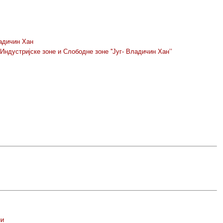
ладичин Хан
дустријске зоне и Слободне зоне ''Југ- Владичин Хан’’
ни