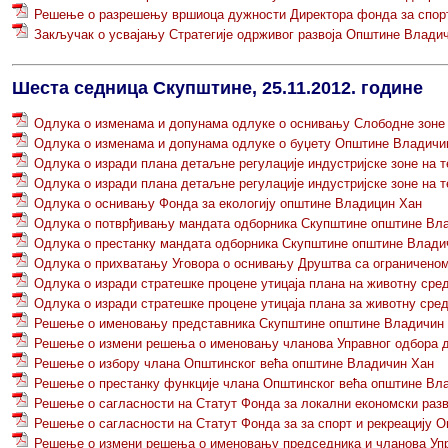
Решење о разрешењу вршиоца дужности Директора фонда за спорт
Закључак о усвајању Стратегије одрживог развоја Општине Владич
Шеста седница Скупштине, 25.11.2012. године
Одлука о изменама и допунама одлуке о оснивању Слободне зоне 
Oдлука о изменама и допунама одлуке о буџету Општине Владичин 
Одлука о изради плана детаљне регулације индустријске зоне на т
Одлука о изради плана детаљне регулације индустријске зоне на 
Одлука о оснивању Фонда за екологију општине Владицин Хан
Одлука о потврђивању мандата одборника Скупштине општине Вл
Одлука о престанку мандата одборника Скупштине општине Влади
Одлука о прихватању Уговора о оснивању Друштва са ограничено
Одлука о изради стратешке процене утицаја плана на животну сре
Одлука о изради стратешке процене утицаја плана за животну сре
Решење о именовању представника Скупштине општине Владичин Х
Решење о измени решења о именовању чланова Управног одбора д
Решење о избору члана Општинског већа општине Владичин Хан
Решење о престанку функције члана Општинског већа општине Вл
Решење о сагласности на Статут Фонда за локални економски раз
Решење о сагласности на Статут Фонда за за спорт и рекреацију 
Решење о измени решења о именовању председника и чланова Упр