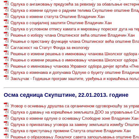
Одлука о ангажовању предузећа за ревизију за обављање екстерне
Одлука о измени одлуке о радним телима Скупштине општине Вла
Одлука о измени статута Општине Владичин Хан
Одлука о социјалној заштити Општине Владичин Хан
Одлука о условном отпису камата и мировању пореског дуга на т
Решење о избору члана Општинског већа општине Владичин Хан
Решење о престанку функције члана Општинског већа општине Вл
Сагласност на Статут Фонда за екологију
Решење о измени решења о именовању чланова Школског одбора о
Решење о измени решења о именовању чланова Школског одбора 
Решење о именовању чланова Управног одбора дечјег вртића «Пч
Одлука о изменама и допунама Одлуке о буџету општине Владичин
Закључак - Годишњи програм заштите, уређења и коришћења пољо
Осма седница Скупштине, 22.01.2013. године
Уговор о оснивању друштва са органиченом одговорношћу за упр
Одлука о давању на коришћење земљишта ДОО за управљање Сло
Одлука о измени одлуке о оснивању Слободне зоне Владичин Хан
Одлука о прихватању уговора за замену земљишта између Општин
Одлука о приступању промени Статута општине Владичин Хан
Решење о образовању Локалног савета запошљавања општине Вл