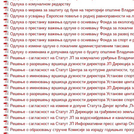
Одлука о комуналном редарству
Одлука о мерама за заштиту од буке на територији општине Влади
Одлука о усвајању Европске повеље о родној равноправности на 
Одлука о престанку важења одлуке о оснивању Фонда за екологиј
Одлука о престанку важења одлуке о оснивању Фонда за локални 
Одлука о престанку важења одлуке о оснивању Фонда за развој 
Одлука о престанку важења одлуке о оснивању Фонда за спорт и 
Одлука о измени одлуке о локалним административним таксама
Одлуку о изменама и допунама одлуке о буџету општине Владичин 
Решење - сагласност на Статут ЈП за комунално уређење Владичи
Решење о разрешењу вршиоца дужности директора ЈП Дирекција з
Решење - сагласност на Статут Центра за културне делатности, т
Решење о именовању вршиоца дужности директора Установе спорт
Решење о именовању вршиоца дужности директора Установе центар
Решење о именовању вршиоца дужности директора ЈП Дирекција з
Решење о разрешењу вршиоца дужности директора Установе центар
Решење о разрешењу вршиоца дужности директора Установе спорт
Решење - сагласност на измене и допуне Статута Дечјег вртића „
Решење - сагласност на Статут ЈП Дирекције за грађевинско зем
Решење - сагласност на Статут ЈП за водоснабдевање и канализац
Решење - сагласност на Статут ЈП Информативни пресс центар О
Решење о образовању стручне Комисије за израду годишњих про