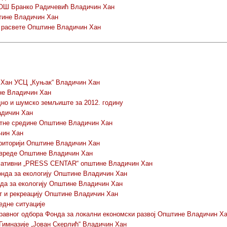
 ОШ Бранко Радичевић Владичин Хан
тине Владичин Хан
е расвете Општине Владичин Хан
н Хан УСЦ „Куњак“ Владичин Хан
ине Владичин Хан
но и шумско земљиште за 2012. годину
адичин Хан
отне средине Општине Владичин Хан
чин Хан
ериторији Општине Владичин Хан
ивреде Општине Владичин Хан
рмативни „PRESS CENTAR“ општине Владичин Хан
нда за екологију Општине Владичин Хан
да за екологију Општине Владичин Хан
 и рекреацију Општине Владичин Хан
едне ситуације
авног одбора Фонда за локални економски развој Општине Владичин Х
имназије „Јован Скерлић“ Владичин Хан