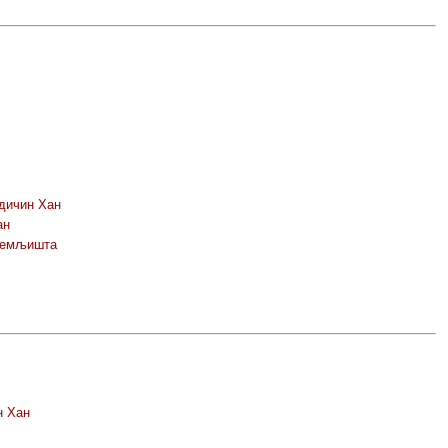
дичин Хан
ан
 земљишта
н Хан