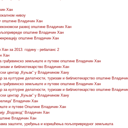
чин Хан
локалном нивоу
у општине Владичин Хан
економски развој општине Владичин Хан
пољопривреде општине Владичин Хан
рекреацију општине Владичин Хан
Хан за 2013. годину - ребаланс 2
н Хан
а грађевинско земљиште и путеве општине Владичин Хан
уризам и библиотекарство Владичин Хан
ски центар „Куњак“ у Владичином Хану
 за културне делатности, туризам и библиотекарство општине Владичи
а грађевинско земљиште и путеве општине Владичин Хан
 за културне делатности, туризам и библиотекарство општине Владичи
ски центар „Куњак“ у Владичином Хану
Пчелица“ Владичин Хан
љиште и путеве Општине Владичин Хан
ију „Водовод“ Владичин Хан
пштине Владичин Хан
грама заштите, уређења и коришћења пољопривредног земљишта