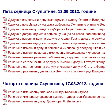
Пета седница Скупштине, 13.09.2012. године
Oдлукa о изменама и допунама одлуке о буџету Oпштине Владичин 
Одлука о потврђивању мандата одборника Скупштине општине Вл
Одлука о престанку мандата одборника Скупштине општине Влади
Одлука о допуни одлуке о оснивању Фонда за развој пољопривре
Одлука о измени и допуни одлуке о изради Плана детаљне регулац
Одлука о измени одлуке о изради стратешке процене утицаја план
Решење о измени и допуни решења о именовању председника и чла
Решење о измени решења о именовању председника и чланова над
Решење о измени решења о образовању стручне комисије за изр
Решење о сагласности на одлуку о измени и допуни Статута Фонд
Решење о сагласности на одлуку о измени и допуни Статута Фонд
Решење о разрешењу директора Центра за социјални рад Владичи
Четврта седница Скупштине, 17.08.2012. године
Решење о именовању чланова ОШ Вук Караџић Стубал
Репење о именовању вршиоца дужности директора Установе центар
Решење о именовању в.д. Директора ЈП Дирекција