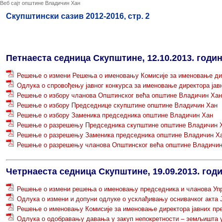
Веб сајт општине Владичин Хан
Скупштински сазив 2012-2016, стр. 2
Петнаеста седница Скупштине, 12.10.2013. годи
Решење о измени Решења о именовању Комисије за именовање ди
Одлука о спровођењу јавног конкурса за именовање директора јав
Решење о избору чланова Општинског већа општине Владичин Хан
Решење о избору Председнице скупштине општине Владичин Хан
Решење о избору Заменика председника општине Владичин Хан
Решење о разрешењу Председника скупштине општине Владичин 
Решење о разрешењу Заменика председника општине Владичин Х
Решење о разрешењу чланова Општинског већа општине Владичин
Четрнаеста седница Скупштине, 19.09.2013. год
Решење о измени решења о именовању председника и чланова Упра
Одлука о измени и допуни одлуке о усклађивању оснивачког акта 
Решење о именовању Комисије за именовање директора јавних пр
Одлука о одобравању давања у закуп непокретности – земљишта у ј