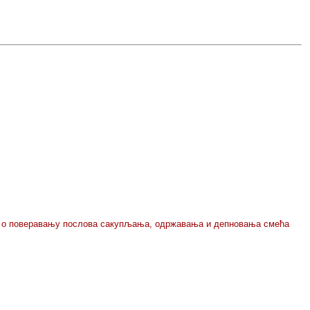
а о поверавању послова сакупљања, одржавања и депновања смећа