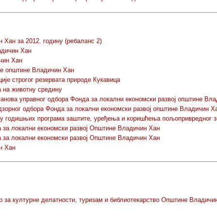
Хан за 2012. годину (ребаланс 2)
адичин Хан
чин Хан
де општине Владичин Хан
ије строгог резервата природе Кукавица
а на животну средину
нова управног одбора Фонда за локални економски развој општине Вла
зорног одбора Фонда за локални економски развој општине Владичин Х
аду годишњих програма заштите, уређења и коришћења пољопривредног
а за локални економски развој Општине Владичин Хан
а за локални економски развој Општине Владичин Хан
н Хан
 за културне делатности, туризам и библиотекарство Општине Владичи