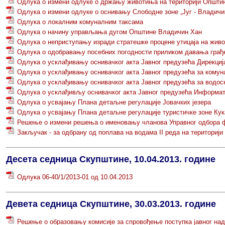
Одлука о измени одлуке о држању животиња на територији Општи
Одлука о измени одлуке о оснивању Слободне зоне „Југ - Владич
Одлука о локалним комуналним таксама
Одлука о начину управљања дугом Општине Владичин Хан
Одлука о неприступању изради стратешке процене утицаја на жив
Одлука о одобравању посебних погодности приликом давања грађев
Одлука о усклађивању оснивачког акта Јавног предузећа Дирекци
Одлука о усклађивању оснивачког акта Јавног предузећа за кому
Одлука о усклађивању оснивачког акта Јавног предузећа за вод
Одлука о усклађивљу оснивачког акта Јавног предузећа Информа
Одлука о усвајању Плана детаљне регулације Јовачких језера
Одлука о усвајању Плана детаљне регулације туристичке зоне Ку
Решење о измени решења о именовању чланова Управног одбора ф
Закључак - за одбрану од поплава на водама II реда на териториј
Десета седница Скупштине, 10.04.2013. године
Одлука 06-40/1/2013-01 од 10.04.2013
Девета седница Скупштине, 30.03.2013. године
Решење о образовању комисије за спровођење поступка јавног на