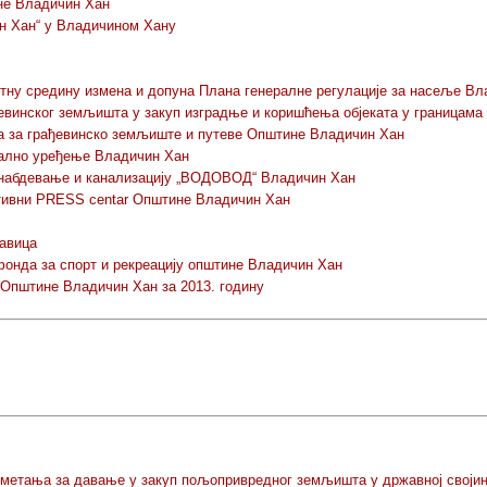
не Владичин Хан
ин Хан“ у Владичином Хану
отну средину измена и допуна Плана генералне регулације за насеље В
инског земљишта у закуп изградње и коришћења објеката у границама Ин
ја за грађевинско земљиште и путеве Општине Владичин Хан
нално уређење Владичин Хан
оснабдевање и канализацију „ВОДОВОД“ Владичин Хан
тивни PRESS centar Општине Владичин Хан
кавица
онда за спорт и рекреацију општине Владичин Хан
и Општине Владичин Хан за 2013. годину
дметања за давање у закуп пољопривредног земљишта у државној своји