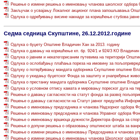
Решење о измени решења о именовању чланова школског одбора
Закључак о усвајању Локалног акционог плана запошљавања Опш
Одлука о одређивању висине накнаде за коришћење стубова јавн
Седма седница Скупштине, 26.12.2012.године
Одлукa о буџету Oпштине Владичин Хан за 2013. годину
Одлука о давању на коришћење кп. бр. 924/1 и 924/3 КО Владичи
Одлука о јавним и некатегорисаним путевима на територији Општ
Одлука о ослобађању плаћања пореза на имовину за пољопривред
Одлуку о потврђивању мандата одборника Скупштине општине Вл
Одлуку о укидању буџетског Фонда за заштиту и унапређење жив
Одлука о престанку мандата одборника Скупштине општине Влади
Одлука о условном отпису камата и мировању пореског дуга на т
Решење о давању сагласности на статут фонда за развој пољопр
Решење о давању сагласности на Статут јавног предузећа Инфо
Решење о именовању председника и чланова Надзорног одбора Фо
Решење о именовању председника и чланова Управног одбора Фон
Решење о именовању вршиоца дужности Директора фонда за спорт
Решење о допуни решења о образовању општинског штаба за ванр
Решење о измени решења о именовању Председника и чланова упр
Решење о измени решења о именовању чланова Школског одбора Г