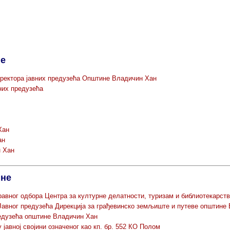
не
ректора јавних предузећа Општине Владичин Хан
них предузећа
Хан
ан
 Хан
ине
вног одбора Центра за културне делатности, туризам и библиотекарст
Јавног предузећа Дирекција за грађевинско земљиште и путеве општине
едузећа општине Владичин Хан
авној својини означеног као кп. бр. 552 КО Полом