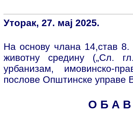
Уторак, 27. мај 2025.
На основу члана 14,став 8.
животну средину („Сл. г
урбанизам, имовинско-пр
послове Општинске управе 
О Б А В