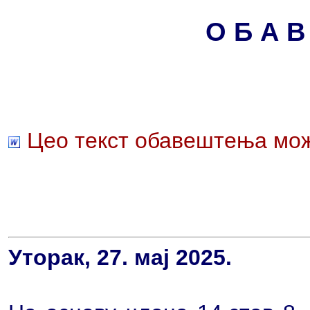
О Б А В
Цео текст обавештења мож
Уторак, 27. мај 2025.