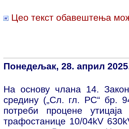
Цео текст обавештења мож
Понедељак, 28. април 2025
На основу члана 14. Закон
средину („Сл. гл. РС“ бр. 
потреби процене утицаја
трафостанице 10/04kV 630k