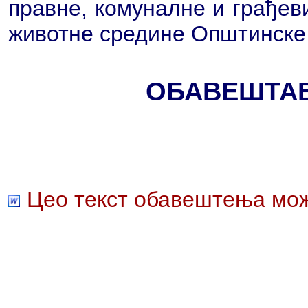
правне, комуналне и грађев
животне средине Општинске
ОБАВЕШТА
Цео текст обавештења мож