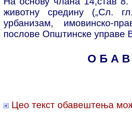
На основу члана 14,став 8.
животну средину („Сл. г
урбанизам, имовинско-пр
послове Општинске управе 
О Б А В
Цео текст обавештења мож