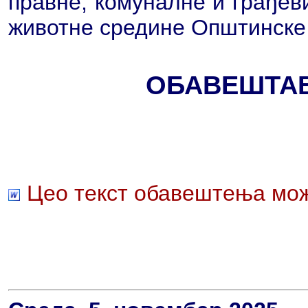
правне, комуналне и грађев
животне средине Општинске
ОБАВЕШТА
Цео текст обавештења мож