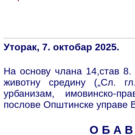
Уторак, 7. октобар 2025.
На основу члана 14,став 8.
животну средину („Сл. г
урбанизам, имовинско-пр
послове Општинске управе 
О Б А В