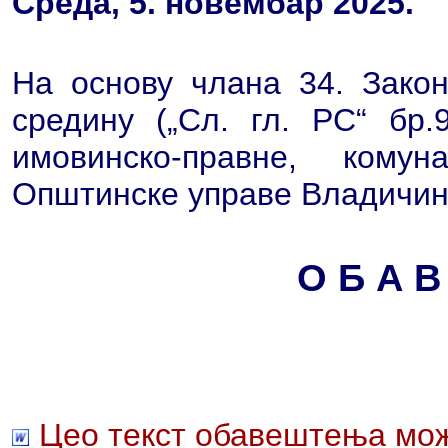
Среда, 5. новембар 2025.
На основу члана 34. Закон
средину („Сл. гл. РС“ бр
имовинско-правне, кому
Општинске управе Владичин
О Б А В
Цео текст обавештења мож