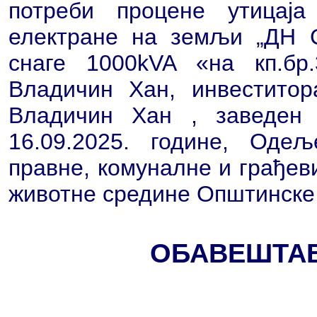
потреби процене утицај
електране на земљи „ДН 
снаге 1000kVA «на кп.бр
Владичин Хан, инвестито
Владичин Хан , заведен 
16.09.2025. године, Оде
правне, комуналне и грађев
животне средине Општинске
ОБАВЕШТА