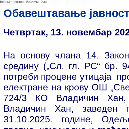
Веб сајт општине Владичин Хан
Обавештавање јавности 
Четвртак, 13. новембар 202
На основу члана 14. Закон
средину („Сл. гл. РС“ бр. 
потреби процене утицаја п
електране на крову ОШ „Све
724/3 КО Владичин Хан,
Владичин Хан, заведен п
31.10.2025. године, Оде