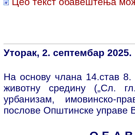
Цео текст обавештења мож
Уторак, 2. септембар 2025.
На основу члана 14.став 8.
животну средину („Сл. г
урбанизам, имовинско-пр
послове Општинске управе 