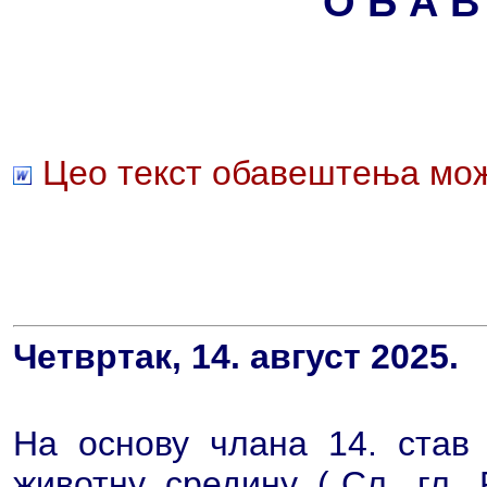
О Б А В
Цео текст обавештења мож
Четвртак, 14. август 2025.
На основу члана 14. став 
животну средину („Сл. гл.