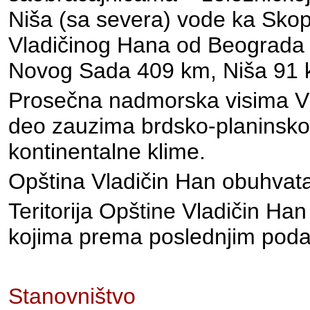
Niša (sa severa) vode ka Skop
Vladičinog Hana od Beograda i
Novog Sada 409 km, Niša 91 k
Prosečna nadmorska visima Vl
deo zauzima brdsko-planinsko 
kontinentalne klime.
Opština Vladičin Han obuhvat
Teritorija Opštine Vladičin Ha
kojima prema poslednjim podac
Stanovništvo