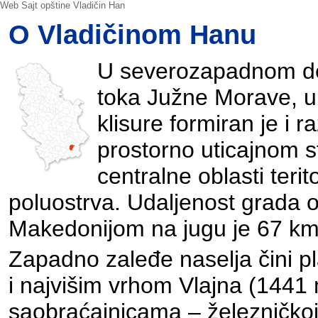
Web Sajt opštine Vladičin Han
O Vladičinom Hanu
U severozapadnom del
toka Južne Morave, u 
klisure formiran je i 
prostorno uticajnom sf
centralne oblasti teri
poluostrva. Udaljenost grada
Makedonijom na jugu je 67 km
Zapadno zaleđe naselja čini p
i najvišim vrhom Vlajna (1441
saobraćajnicama – železničkoj 