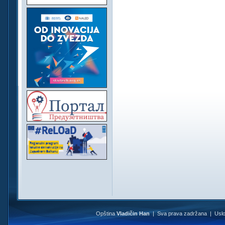
Opština
Vladičin Han
| Sva prava zadržana |
Uslo