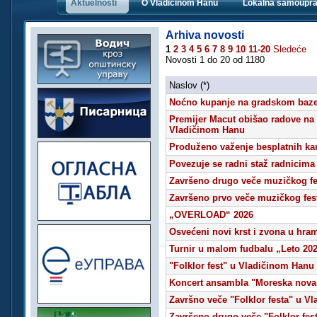
Aktuelnosti
O Vladičinom Hanu
Lokalna samoupr
Arhiva novosti
1
2
3
4
5
6
7
8
9
10
11-20
Sledeće
Novosti 1 do 20 od 1180
Naslov (*)
Noćno kupanje na gradskom baz
Premijer Macut obišao radove na u
Vladičinom Hanu
Produženo važenje besplatnih ka
Povezuje se radni staž radnicim
Završeno drugo veče muzičkog f
Završeno prvo veče muzičkog fe
„OVERLOAD“ 2026
Osvećeni novi krst i zvona u hra
Turnir u malom fudbalu „Leto 20
"Folklor fest" u Vladičinom Hanu
Koncert ansambla "Moreska nova
Završno veče "Folklor festa" u V
Završeno drugo veče "Folklor fes