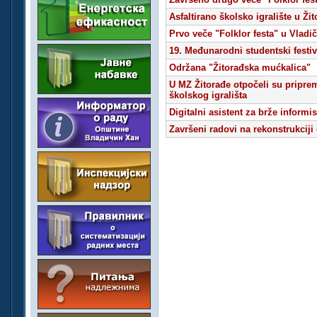
Asfaltirano školsko igralište u Ži
Prvo veče "Folklor festa" u Vlad
19. Međunarodni studentski festi
Održana "Žitorađska mućkalica"
U MZ Žitorađe otpočeli su priprem
školskog igrališta
Digitalni asistent za brže informi
Završeni radovi na rekonstrukciji