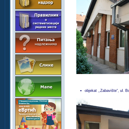
objekat ,,Zabavište“, ul. 