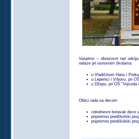
Vaspitno – obrazovni rad odvij
nalaze pri osnovnim školama:
u Vladičinom Hanu i Preko
u Lepenici i Vrbovu, pri O
u Džepu, pri OŠ "Vojvoda 
Oblici rada sa decom:
celodnevni boravak dece u
pripremno predškolski pro
pripremno predškolski pro