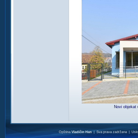
Novi objekat u
Opština
Vladičin Han
| Sva prava zadržana |
Uslo