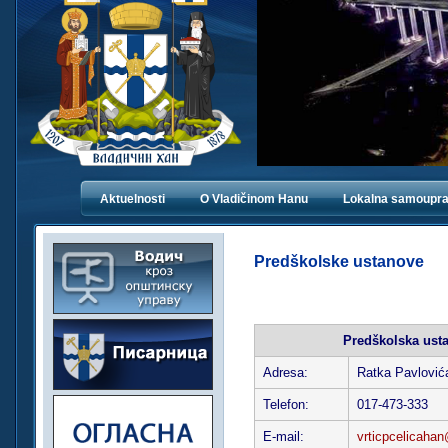
Aktuelnosti
O Vladičinom Hanu
Lokalna samoupr
Predškolske ustanove
Predškolska ust
Adresa:
Ratka Pavlović
Telefon:
017-473-333
E-mail:
vrticpcelicaha