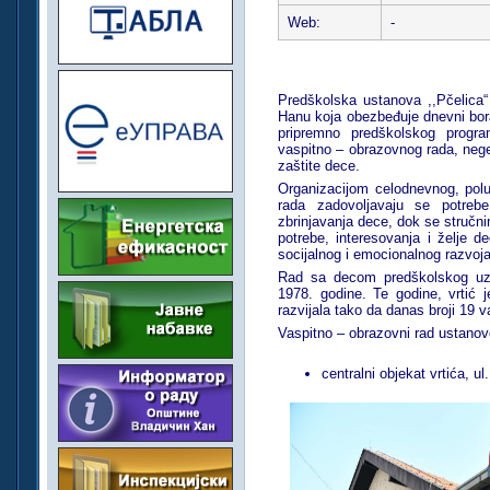
Web:
-
Predškolska ustanova ,,Pčelica“
Hanu koja obezbeđuje dnevni bora
pripremno predškolskog progr
vaspitno – obrazovnog rada, nege
zaštite dece.
Organizacijom celodnevnog, polu
rada zadovoljavaju se potrebe
zbrinjavanja dece, dok se stručn
potrebe, interesovanja i želje d
socijalnog i emocionalnog razvoja
Rad sa decom predškolskog uzr
1978. godine. Te godine, vrtić
razvijala tako da danas broji 19 v
Vaspitno – obrazovni rad ustanove
centralni objekat vrtića, u