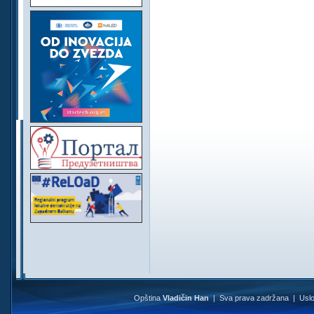
Opština
Vladičin Han
| Sva prava zadržana |
Uslo