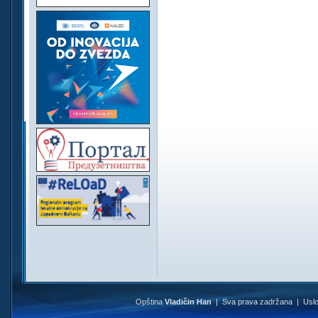
Opština
Vladičin Han
| Sva prava zadržana |
Uslo