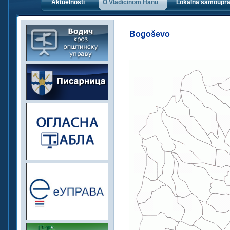
Aktuelnosti
O Vladičinom Hanu
Lokalna samoupr
Bogoševo