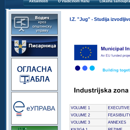
Aktuelnosti
O Vladičinom Hanu
Lokalna samoupr
I.Z. "Jug" - Studija izvodljiv
VOLUME 1
EXECUTIV
VOLUME 2
FEASIBILIT
VOLUME 3
ANNEXES
KNJIGA 1
REZIME