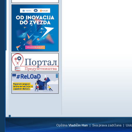
Opština
Vladičin Han
| Sva prava zadržana |
Uslo