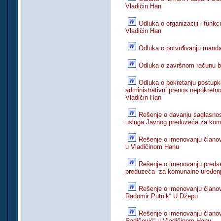
Vladičin Han
Odluka o organizaciji i funkcio
Vladičin Han
Odluka o potvrđivanju manda
Odluka o završnom računu b
Odluka o pokretanju postupka
administrativni prenos nepokretno
Vladičin Han
Rešenje o davanju saglasnos
usluga Javnog preduzeća za kom
Rešenje o imenovanju člano
u Vladičinom Hanu
Rešenje o imenovanju preds
preduzeća za komunalno uređenj
Rešenje o imenovanju člano
Radomir Putnik“ U Džepu
Rešenje o imenovanju člano
Radičević“ u Vladičinom Hanu