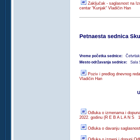
Zaključak - saglasnost na I
centar “Kunjak“ Vladičin Han
Petnaesta sednica Sku
Vreme početka sednice:
Četvrtak
Mesto održavanja sednice:
Sala 
Poziv i predlog dnevnog red
Vladičin Han
U
Odluka o izmenama i dopuna
2022. godinu (R E B A L A N S 1
Odluka o davanju saglasnost
Odluka o izmeni i dopuni Odl