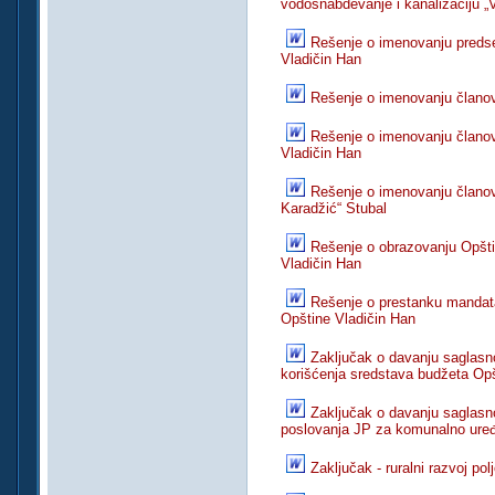
vodosnabdevanje i kanalizaciju „
Rešenje o imenovanju predse
Vladičin Han
Rešenje o imenovanju članov
Rešenje o imenovanju članov
Vladičin Han
Rešenje o imenovanju člano
Karadžić“ Stubal
Rešenje o obrazovanju Opšti
Vladičin Han
Rešenje o prestanku mandata
Opštine Vladičin Han
Zaključak o davanju saglas
korišćenja sredstava budžeta Opš
Zaključak o davanju saglasn
poslovanja JP za komunalno uređ
Zaključak - ruralni razvoj pol