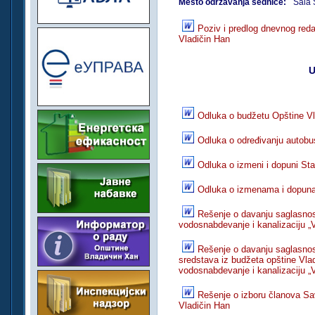
Mesto održavanja sednice:
Sala 
Poziv i predlog dnevnog red
Vladičin Han
U
Odluka o budžetu Opštine Vl
Odluka o određivanju autobusk
Odluka o izmeni i dopuni Sta
Odluka o izmenama i dopun
Rešenje o davanju saglasno
vodosnabdevanje i kanalizaciju „
Rešenje o davanju saglasnos
sredstava iz budžeta opštine Vla
vodosnabdevanje i kanalizaciju „
Rešenje o izboru članova Sa
Vladičin Han