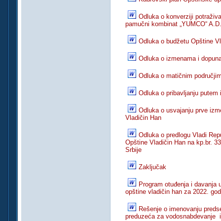
Odluka o konverziji potraživa
pamučni kombinat „YUMCO“ A.D.
Odluka o budžetu Opštine Vl
Odluka o izmenama i dopun
Odluka o matičnim područjima
Odluka o pribavljanju putem 
Odluka o usvajanju prve izme
Vladičin Han
Odluka o predlogu Vladi Repu
Opštine Vladičin Han na kp.br. 3
Srbije
Zaključak
Program otuđenja i davanja u
opštine vladičin han za 2022. god
Rešenje o imenovanju preds
preduzeća za vodosnabdevanje i 