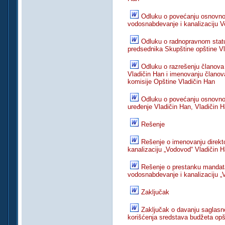
Odluku o povećanju osnovno
vodosnabdevanje i kanalizaciju 
Odluku o radnopravnom stat
predsednika Skupštine opštine V
Odluku o razrešenju članova
Vladičin Han i imenovanju članov
komisije Opštine Vladičin Han
Odluku o povećanju osnovno
uređenje Vladičin Han, Vladičin 
Rešenje
Rešenje o imenovanju direk
kanalizaciju „Vodovod“ Vladičin 
Rešenje o prestanku mandat
vodosnabdevanje i kanalizaciju „
Zaključak
Zaključak o davanju saglas
korišćenja sredstava budžeta opš