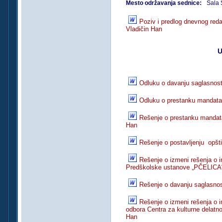
Mesto održavanja sednice:
Sala 
Poziv i predlog dnevnog red
Vladičin Han
U
Odluku o davanju saglasnost
Odluku o prestanku mandata 
Rešenje o prestanku mandata
Han
Rešenje o postavljenju opšt
Rešenje o izmeni rešenja o 
Predškolske ustanove „PČELICA“
Rešenje o davanju saglasnos
Rešenje o izmeni rešenja o 
odbora Centra za kulturne delatnos
Han