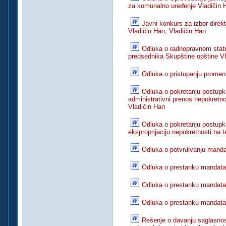
za komunalno uređenje Vladičin 
Javni konkurs za izbor dire
Vladičin Han, Vladičin Han
Odluka o radnopravnom stat
predsednika Skupštine opštine V
Odluka o pristupanju promen
Odluka o pokretanju postupka
administrativni prenos nepokretno
Vladičin Han
Odluka o pokretanju postupk
eksproprijaciju nepokretnosti na te
Odluka o potvrđivanju manda
Odluka o prestanku mandata 
Odluka o prestanku mandata 
Odluka o prestanku mandata 
Rešenje o davanju saglasnos