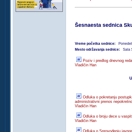
Šesnaesta sednica Sku
Vreme početka sednice:
Ponedel
Mesto održavanja sednice:
Sala 
Poziv i predlog dnevnog red
Vladičin Han
U
Odluka o pokretanju postupka
administrativni prenos nepokretno
Vladičin Han
Odluka o broju dece u vaspi
Vladičin Han
Odluka o Sprovođenju javnog