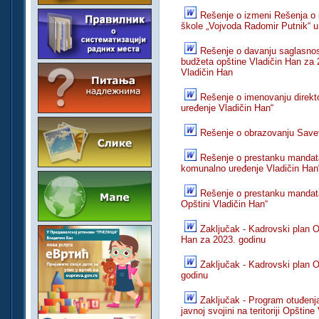
Rešenje o izmeni Rešenja o
škole „Vojvoda Radomir Putnik“ 
Rešenje o davanju saglasnos
budžeta opštine Vladičin Han za
Vladičin Han
Rešenje o imenovanju direk
uređenje Vladičin Han“
Rešenje o obrazovanju Save
Rešenje o prestanku mandat
komunalno uređenje Vladičin Han
Rešenje o prestanku mandat
Opštini Vladičin Han“
Zaključak - Kadrovski plan O
Han za 2023. godinu
Zaključak - Kadrovski plan 
godinu
Zaključak - Program otuđenj
javnoj svojini na teritoriji Opšti