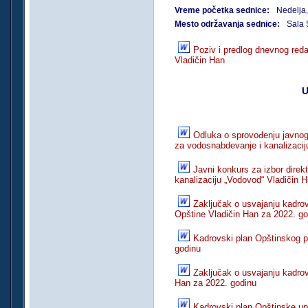
Vreme početka sednice:
Nedelja
Mesto održavanja sednice:
Sala 
Poziv i predlog dnevnog red
Vladičin Han
U
Odluka o sprovođenju javnog
za vodosnabdevanje i kanalizacij
Javni konkurs za izbor dire
kanalizaciju „Vodovod“ Vladičin 
Zaključak o usvajanju kadro
Opštine Vladičin Han za 2022. go
Kadrovski plan Opštinskog p
godinu
Zaključak o usvajanju kadro
Han za 2022. godinu
Kadrovski plan Opštinske up