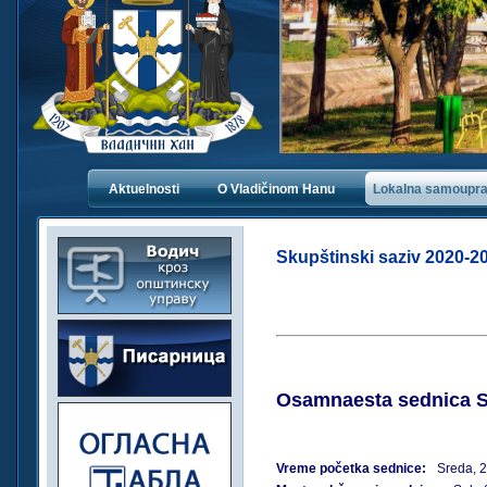
Aktuelnosti
O Vladičinom Hanu
Lokalna samoupr
Skupštinski saziv 2020-202
Osamnaesta sednica Sk
Vreme početka sednice:
Sreda, 