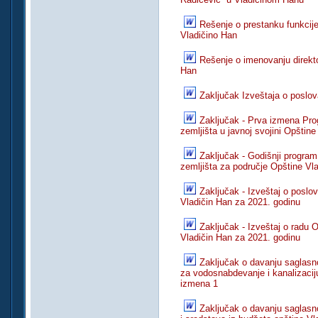
Rešenje o prestanku funkcije
Vladičino Han
Rešenje o imenovanju direkt
Han
Zaključak Izveštaja o poslo
Zaključak - Prva izmena Pro
zemljišta u javnoj svojini Opštin
Zaključak - Godišnji program 
zemljišta za područje Opštine Vl
Zaključak - Izveštaj o posl
Vladičin Han za 2021. godinu
Zaključak - Izveštaj o radu 
Vladičin Han za 2021. godinu
Zaključak o davanju saglas
za vodosnabdevanje i kanalizacij
izmena 1
Zaključak o davanju saglasn