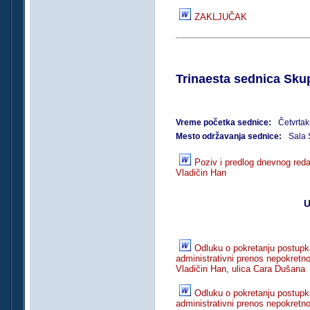
ZAKLJUČAK
Trinaesta sednica Skup
Vreme početka sednice:
Četvrtak
Mesto održavanja sednice:
Sala 
Poziv i predlog dnevnog reda
Vladičin Han
U
Odluku o pokretanju postupka
administrativni prenos nepokretno
Vladičin Han, ulica Cara Dušana
Odluku o pokretanju postupka
administrativni prenos nepokretno