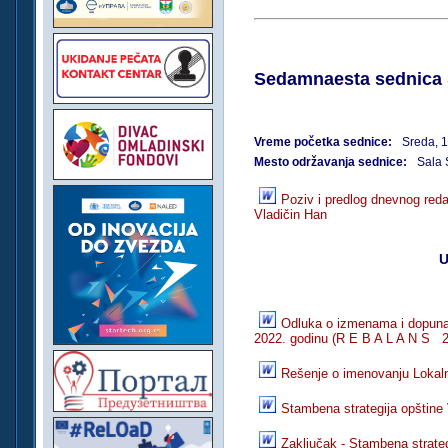
Sedamnaesta sednica S
Vreme početka sednice:
Sreda, 
Mesto održavanja sednice:
Sala 
Poziv i predlog dnevnog red
Vladičin Han
U
Odluka o izmenama i dopuna
2022. godinu (R E B A L A N S 2
Rešenje o imenovanju Lokaln
Stambena strategija opštin
Zaključak - Stambena strateg