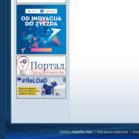
Opština
Vladičin Han
| Sva prava zadržana |
Uslo