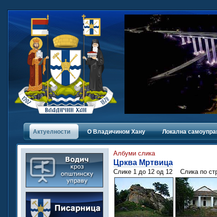
Актуелности
О Владичинoм Хану
Локална самоупра
Албуми слика
Црква Мртвица
Слике 1 до 12 од 12
Слика по с