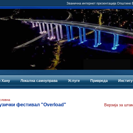
Званична интернет презентација Општине
 Хану
Локална самоуправа
Услуге
Привреда
Институ
словна
узички фестивал "Overload"
Верзија за шта