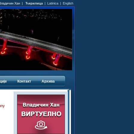
 Владичин Хан |
Ћирилица
|
Latinica
|
English
ције
Контакт
Архива
мпу