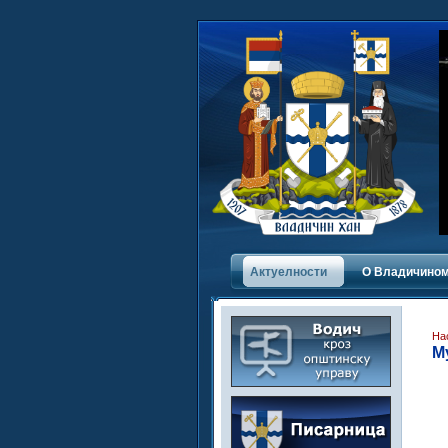
Актуелности
О Владичинoм
На
М