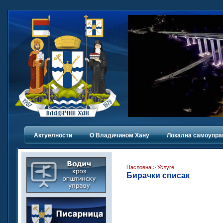
Актуелности
О Владичинoм Хану
Локална самоупра
Насловна
>
Услуге
Бирачки списак