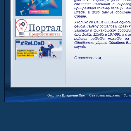
сачинити извештај о спровед
припремити коначну верзију Зак
Владе, а што Вам је доступн
Србије.
Уколико се Ваше питање односи 
децом, између осталог и праву 
Законом о финансијској подршц
број 16/02, 115/05 и 107/09), а 
рођења детета можете да д
Општинске управе Општине Вла
службе.
С поштовањем,
Општина
Владичин Хан
| Сва права задржана |
Усл