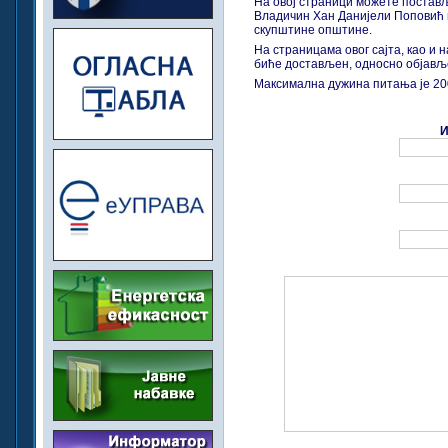
На овој страници можете поста
Владичин Хан Данијели Поповић
скупштине општине.
На страницама овог сајта, као и н
биће достављен, односно објављ
Максимална дужина питања је 20
И