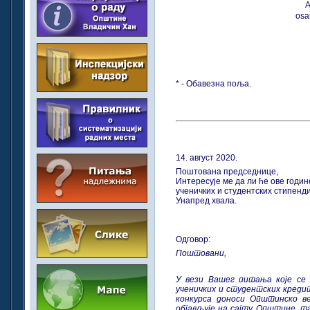
А
osa
* - Обавезна поља.
14. август 2020.
Поштована председнице,
Интересује ме да ли ће ове годи
ученичких и студентских стипенд
Унапред хвала.
Одговор:
Поштовани,
У вези Вашег питања које се 
ученичких и студентских креди
конкурса доноси Општинско в
објављује на сајту Општине, та