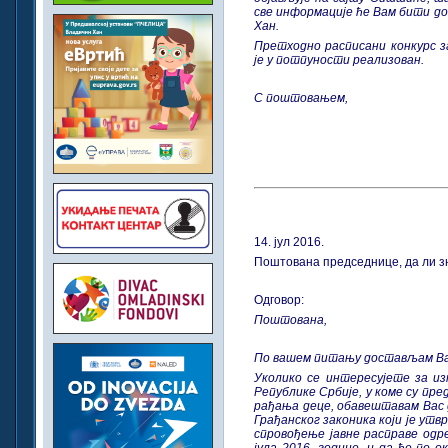
све информације ће Вам бити д
Хан.
Претходно расписани конкурс з
је у потпуности реализован.
С поштовањем,
14. јул 2016.
Поштована председнице, да ли зн
Одговор:
Поштована,
По вашем питању достављам Ва
Уколико се интересујете за из
Републике Србије, у коме су пр
рађања деце, обавештавам Вас д
Грађанског законика који је утв
спровођење јавне расправе одре
јула 2016. године, и да ће по 