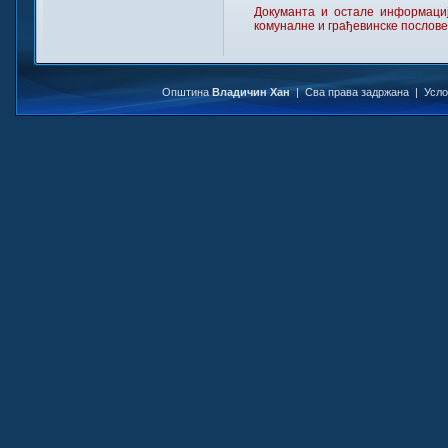
Докуманта и остале информаци
комуналне и грађевинске послове
Општина
Владичин Хан
| Сва права задржана |
Усл