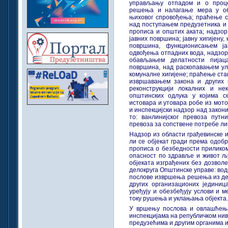
управљању отпадом и о проце
решења и налагање мера у об
њиховог спровођења; праћење с
над поступањем предузетника и 
прописа и општих аката; надзор
јавних површина; јавну хигијену
површина, функционисањем ј
одвођења отпадних вода, надзор
обављањем делатности пијац
површина, над раскопавањем ули
комуналне хигијене; праћење ста
извршавањем закона и других 
реконструкцији локалних и не
општинских одлука у којима 
истовара и утовара робе из мот
и инспекцијски надзор над закон
то: ванлинијског превоза путни
превоза за сопствене потребе лиц
Надзор из области грађевинске и
ли се објекат гради према одоб
прописа о безбедности приликом
опасност по здравље и живот 
објеката изграђених без дозвол
делокруга Општинске управе: во
послове извршења решења из дел
других организационих јединица
уређују и обезбеђују услови и м
току рушења и уклањања објекта.
У вршењу послова и овлашћења
инспекцијама на републичком ни
предузећима и другим органима и