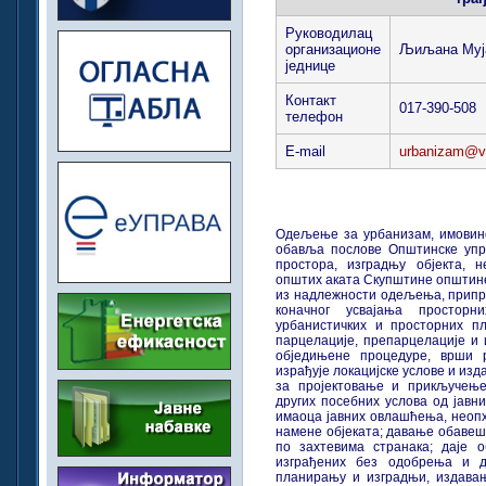
Руководилац
организационе
Љиљана Муј
једнице
Контакт
017-390-508
телефон
E-mail
urbanizam@vl
Одељење за урбанизам, имовинск
обавља послове Општинске упр
простора, изградњу објекта, 
општих аката Скупштине општине
из надлежности одељења, припр
коначног усвајања просторн
урбанистичких и просторних пл
парцелације, препарцелације и 
обједињене процедуре, врши 
израђује локацијске услове и из
за пројектовање и прикључењ
других посебних услова од јавн
имаоца јавних овлашћења, неопх
намене објеката; давање обавеш
по захтевима странака; даје 
изграђених без одобрења и д
планирању и изградњи, издава