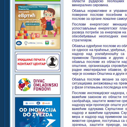
области рударско геолошких
минералних сировина.
Обавља нормативне и управне 
поверене послове посебним за
послове за органе локалне само
Послови енергетског менаџ
успостављање енергетског пл
развоја потребе за енергијом н
обезбеђивање неопходних ене
стратегијом.
Обавља одређене послове из обла
се односе на праћење, уређење,
надзор над усклађеношћу са
применом Програма и других а
обавља послове из области на
општине, организација спровође
радне иматеријалне обавезе, ф
чији је оснивач Општина и други 
Обавља послове везане за орг
ситуацијама ангажовању на прев
у фази отклањања последица ел
Послове инспекцијског надзора,
важећим законом из области пл
саобраћаја, заштите животне сред
надзору који прописује опште ус
важећим одлукама Скупштине 
надзор и важећим одлукама Ск
мера и надзор над применом зак
животне средине, поступања са 
зрачења, заштити природе, за