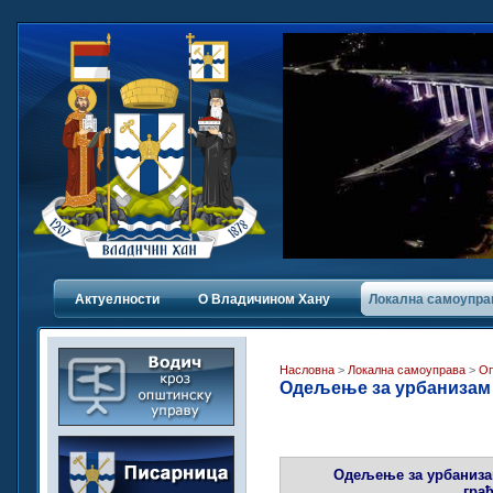
Актуелности
О Владичинoм Хану
Локална самоупра
Насловна
>
Локална самоуправа
>
Оп
Одељење за урбанизам
Одељење за урбаниза
гра