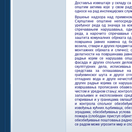
Доставља извештаје у складу са
општим актима које у свом рад
односе на рад инспекцијских служ
Вршење надзора над применом 
Скупштине општине непосредн
уређеног реда од значаја за ко
спречавањем нарушавања, одн
реда, а нарочито спречавање
заштита комуналних објеката о
површина јавних намена од б
возила, ствари и других предмет
монтажних објеката и слично); 
делатности на површинама јавне
радњи којим се нарушава оп
фасада и других спољних делова
скулптурних дела, исписивањ
средстава за оглашавање на
грађевинског шута и другог о
отпадних вода и друге нечист
других радњи којима се нарушав
извршавања прописаних обавеза
чистом и уредном стању; контро
запаљивих и експлозивних сред
откривање и у границама овлаш
и контрола спољног обезбеђ
извођења кућних љубимаца; обе
зградама; обезбеђивања услова
пожара (слободан приступ објект
обезбеђивање поштовања радног 
се радом може угрозити мир и спо