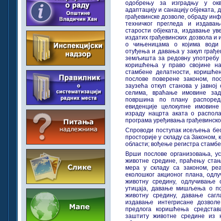
одобрењу за изградњу у окви
адаптацију и санацију објеката
грађевинске дозволе, обраду ин
техничког прегледа и издава
старости објеката, издавање ув
издатих грађевинских дозвола и
о чињеницама о којима води е
отуђења и давања у закуп грађе
земљишта за редовну употребу 
коришћења у право својине на
стамбене делатности, коришће
послове поверене законом, пос
заузећа откуп станова у јавно
селима, враћање имовине зад
површина по плану распореда
евиденције целокупне имовине 
израду нацрта аката о распол
програма уређивања грађевинск
Спроводи поступак исељења бес
просторије у складу са Законом, 
области; вођење регистра стамбе
Врши послове организовања, у
животне средине, праћењу стањ
мера у складу са законом, ре
еколошког акционог плана, одл
животну средину, одлучивање 
утицаја, давање мишљења о по
животну средину, давање сагл
издавање интегрисане дозволе
предлога коришћења средстав
заштиту животне средине из 