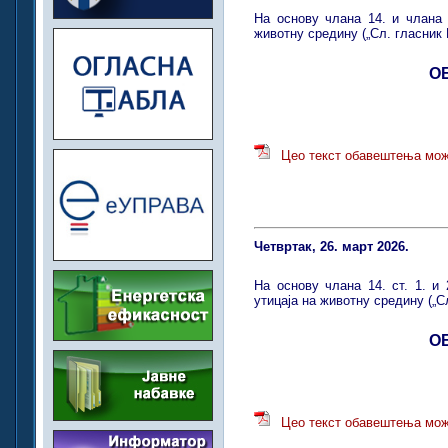
На основу члана 14. и члана 3
животну средину („Сл. гласник 
О
Цео текст обавештења мож
Четвртак, 26. март 2026.
На основу члана 14. ст. 1. и 
утицаја на животну средину („Сл
О
Цео текст обавештења мож