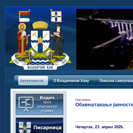
Актуелности
О Владичинoм Хану
Локална самоупра
Насловна
Обавештавање јавности у
Четвртак, 23. април 2026.